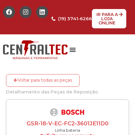
IR PARA A
(19) 3741-6266
LOJA
ONLINE
Tabela de Preços
Assistência Técnica
Peças de reposição
Voltar para todas as peças
Detalhamento das Peças de Reposição
GSR-18-V-EC-FC2-3601JE11D0
Linha bateria