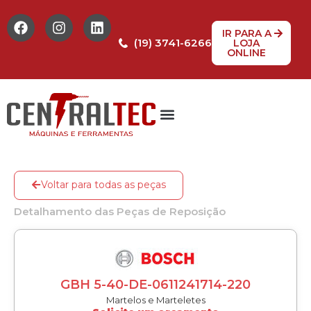
IR PARA A
(19) 3741-6266
LOJA
ONLINE
Tabela de Preços
Assistência Técnica
Peças de reposição
Voltar para todas as peças
Detalhamento das Peças de Reposição
GBH 5-40-DE-0611241714-220
Martelos e Marteletes