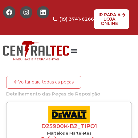
IR PARA A
(19) 3741-6266
LOJA
ONLINE
Tabela de Preços
Assistência Técnica
Peças de reposição
Voltar para todas as peças
Detalhamento das Peças de Reposição
D25900K-B2_TIPO1
Martelos e Marteletes