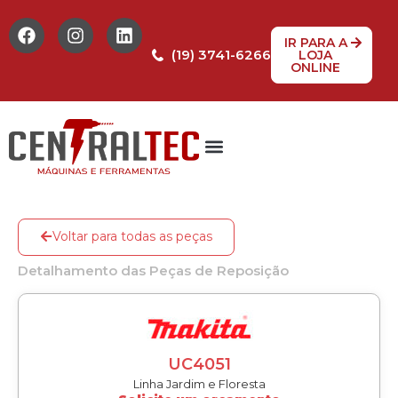
IR PARA A
(19) 3741-6266
LOJA
ONLINE
Tabela de Preços
Assistência Técnica
Peças de reposição
Voltar para todas as peças
Detalhamento das Peças de Reposição
UC4051
Linha Jardim e Floresta