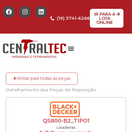
IR PARA A
(19) 3741-6266
LOJA
ONLINE
Tabela de Preços
Assistência Técnica
Peças de reposição
Voltar para todas as peças
Detalhamento das Peças de Reposição
QS800-B2_TIPO1
Lixadeiras