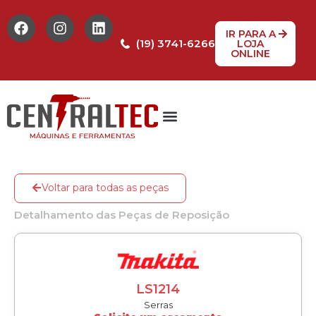
IR PARA A
(19) 3741-6266
LOJA
ONLINE
Tabela de Preços
Assistência Técnica
Peças de reposição
Voltar para todas as peças
Detalhamento das Peças de Reposição
LS1214
Serras