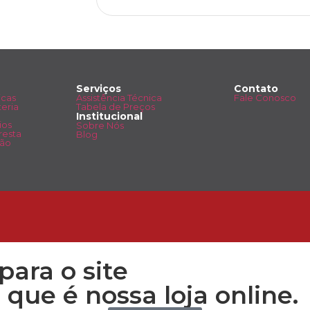
Serviços
Contato
icas
Assistência Técnica
Fale Conosco
eria
Tabela de Preços
Institucional
ios
Sobre Nós
resta
Blog
ção
para o site
 que é nossa loja online.