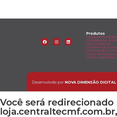
Produtos
Ferramentas Elétr
Ferramentas à Bat
Linha Medição
Dremel e Acessór
Linha Jardim e Flo
Peças de Reposi
Vistas explodidas
Desenvolvido por
NOVA DIMENSÃO DIGITAL
Você será redirecionado 
loja.centraltecmf.com.br,