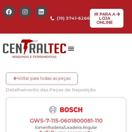
IR PARA A
(19) 3741-6266
LOJA
ONLINE
Tabela de Preços
Assistência Técnica
Peças de reposição
Voltar para todas as peças
Detalhamento das Peças de Reposição
GWS-7-115-0601800081-110
Esmerilhadeira/Lixadeira Angular