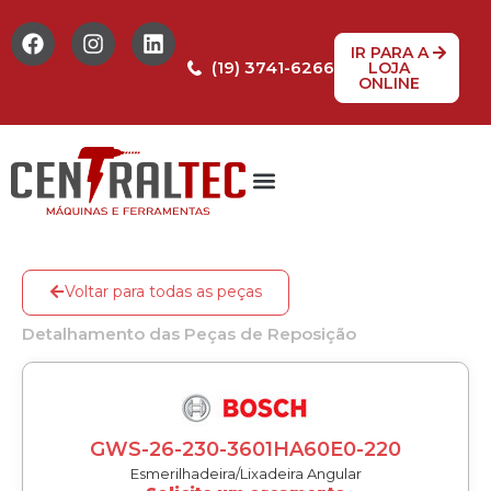
IR PARA A
(19) 3741-6266
LOJA
ONLINE
Tabela de Preços
Assistência Técnica
Peças de reposição
Voltar para todas as peças
Detalhamento das Peças de Reposição
GWS-26-230-3601HA60E0-220
Esmerilhadeira/Lixadeira Angular