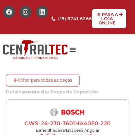
IR PARA A
(19) 3741-6266
LOJA
ONLINE
Voltar para todas as peças
Detalhamento das Peças de Reposição
GWS-24-230-3601HA40E0-220
Esmerilhadeira/Lixadeira Angular