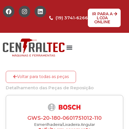
IR PARA A
(19) 3741-6266
LOJA
ONLINE
Tabela de Preços
Assistência Técnica
Peças de reposição
Voltar para todas as peças
Detalhamento das Peças de Reposição
GWS-20-180-0601751012-110
Esmerilhadeira/Lixadeira Angular