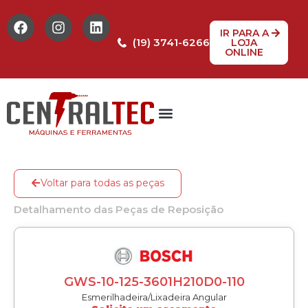
IR PARA A
(19) 3741-6266
LOJA
ONLINE
Tabela de Preços
Assistência Técnica
Peças de reposição
Voltar para todas as peças
Detalhamento das Peças de Reposição
GWS-10-125-3601H210D0-110
Esmerilhadeira/Lixadeira Angular