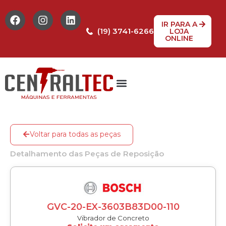
IR PARA A
(19) 3741-6266
LOJA
ONLINE
Tabela de Preços
Assistência Técnica
Peças de reposição
Voltar para todas as peças
Detalhamento das Peças de Reposição
GVC-20-EX-3603B83D00-110
Vibrador de Concreto