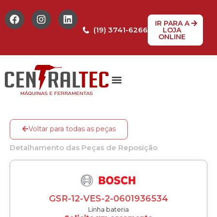
IR PARA A
(19) 3741-6266
LOJA
ONLINE
Tabela de Preços
Assistência Técnica
Peças de reposição
Voltar para todas as peças
Detalhamento das Peças de Reposição
GSR-12-VES-2-0601936534
Linha bateria