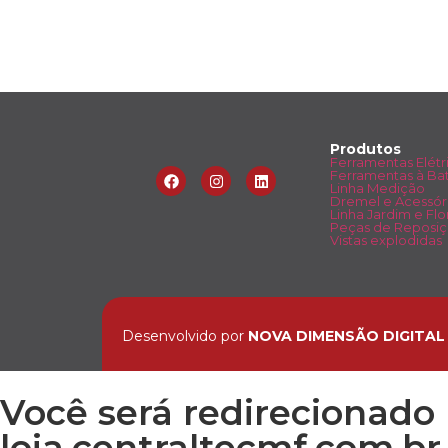
Produtos
Ferramentas Elétr
Ferramentas à Bat
Linha Medição
Dremel e Acessór
Linha Jardim e Flo
Peças de Reposi
Vistas explodidas
Desenvolvido por
NOVA DIMENSÃO DIGITAL
Você será redirecionado 
loja.centraltecmf.com.br,