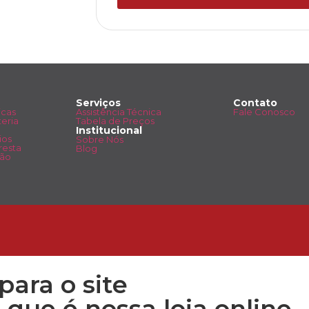
Serviços
Contato
icas
Assistência Técnica
Fale Conosco
eria
Tabela de Preços
Institucional
ios
Sobre Nós
resta
Blog
ção
para o site
 que é nossa loja online.