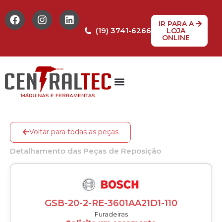
IR PARA A
(19) 3741-6266
LOJA
ONLINE
Tabela de Preços
Assistência Técnica
Peças de reposição
Voltar para todas as peças
Detalhamento das Peças de Reposição
GSB-20-2-RE-3601AA21D1-110
Furadeiras