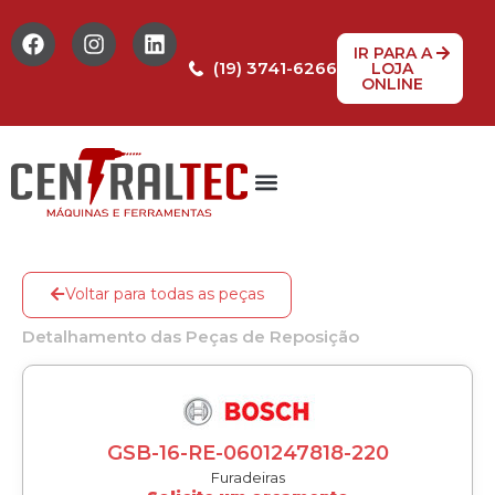
IR PARA A
(19) 3741-6266
LOJA
ONLINE
Voltar para todas as peças
Detalhamento das Peças de Reposição
GSB-16-RE-0601247818-220
Furadeiras