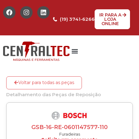
IR PARA A
(19) 3741-6266
LOJA
ONLINE
Tabela de Preços
Assistência Técnica
Peças de reposição
Voltar para todas as peças
Detalhamento das Peças de Reposição
GSB-16-RE-0601147577-110
Furadeiras