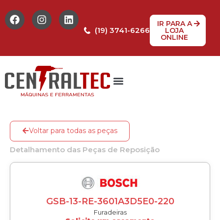
IR PARA A
(19) 3741-6266
LOJA
ONLINE
Tabela de Preços
Assistência Técnica
Peças de reposição
Voltar para todas as peças
Detalhamento das Peças de Reposição
GSB-13-RE-3601A3D5E0-220
Furadeiras