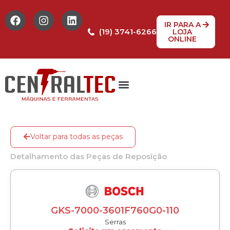
IR PARA A
(19) 3741-6266
LOJA
ONLINE
Tabela de Preços
Assistência Técnica
Peças de reposição
Voltar para todas as peças
Detalhamento das Peças de Reposição
GKS-7000-3601F760G0-110
Serras