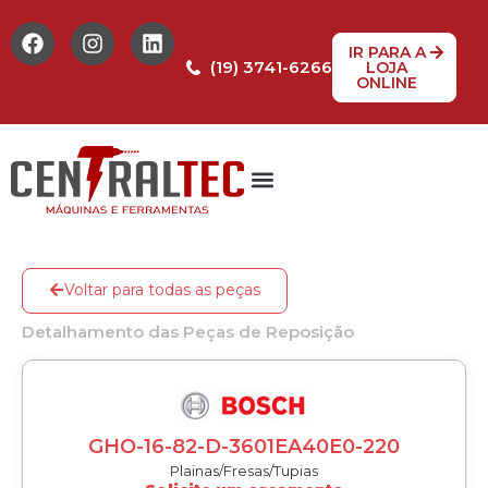
IR PARA A
(19) 3741-6266
LOJA
ONLINE
Tabela de Preços
Assistência Técnica
Peças de reposição
Voltar para todas as peças
Detalhamento das Peças de Reposição
GHO-16-82-D-3601EA40E0-220
Plainas/Fresas/Tupias