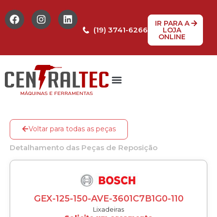
IR PARA A
(19) 3741-6266
LOJA
ONLINE
Tabela de Preços
Assistência Técnica
Peças de reposição
Voltar para todas as peças
Detalhamento das Peças de Reposição
GEX-125-150-AVE-3601C7B1G0-110
Lixadeiras