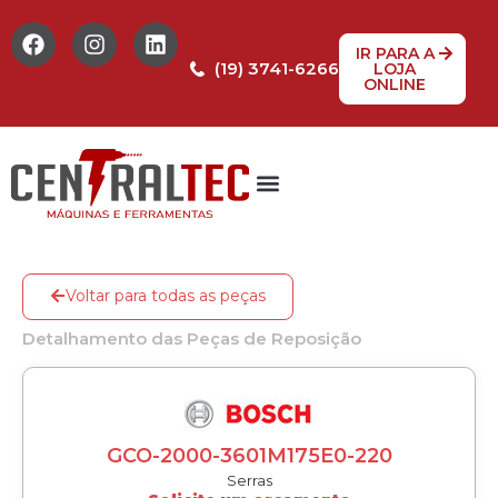
IR PARA A
(19) 3741-6266
LOJA
ONLINE
Tabela de Preços
Assistência Técnica
Peças de reposição
Voltar para todas as peças
Detalhamento das Peças de Reposição
GCO-2000-3601M175E0-220
Serras