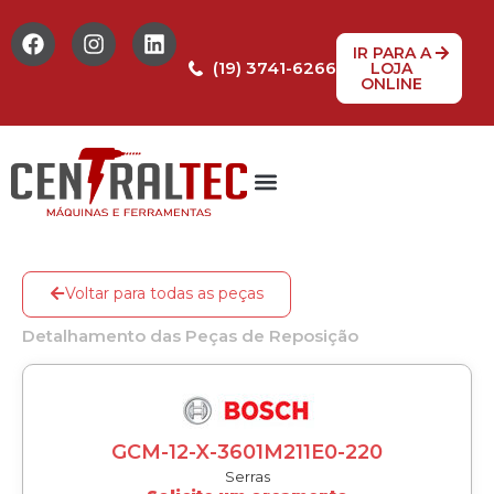
IR PARA A
(19) 3741-6266
LOJA
ONLINE
Voltar para todas as peças
Detalhamento das Peças de Reposição
GCM-12-X-3601M211E0-220
Serras