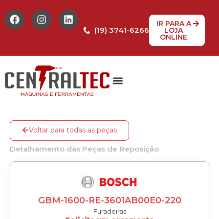
IR PARA A
(19) 3741-6266
LOJA
ONLINE
Tabela de Preços
Assistência Técnica
Peças de reposição
Voltar para todas as peças
Detalhamento das Peças de Reposição
GBM-1600-RE-3601AB00E0-220
Furadeiras