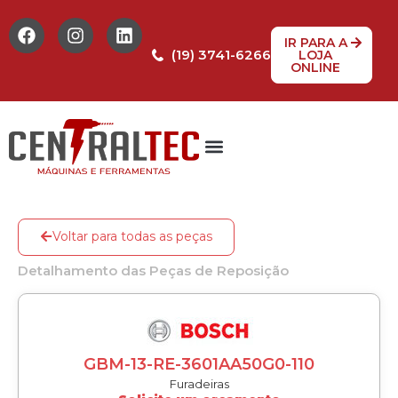
IR PARA A
(19) 3741-6266
LOJA
ONLINE
Tabela de Preços
Assistência Técnica
Peças de reposição
Voltar para todas as peças
Detalhamento das Peças de Reposição
GBM-13-RE-3601AA50G0-110
Furadeiras