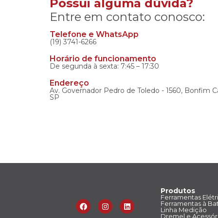
Possui alguma dúvida?
Entre em contato conosco:
Telefone e WhatsApp
(19) 3741-6266
Horário de funcionamento
De segunda à sexta: 7:45 – 17:30
Endereço
Av. Governador Pedro de Toledo - 1560, Bonfim C
SP
Produtos
Ferramentas Elétr
Ferramentas à Bat
Linha Medição
Dremel e Acessór