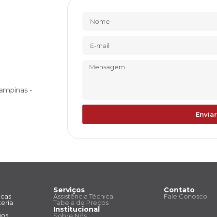
ampinas -
Enviar
Serviços
Contato
icas
Assistência Técnica
Fale Conosco
eria
Tabela de Preços
Institucional
ios
Sobre Nós