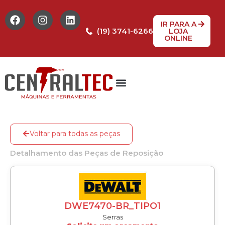
IR PARA A
(19) 3741-6266
LOJA
ONLINE
Tabela de Preços
Assistência Técnica
Peças de reposição
Voltar para todas as peças
Detalhamento das Peças de Reposição
DWE7470-BR_TIPO1
Serras