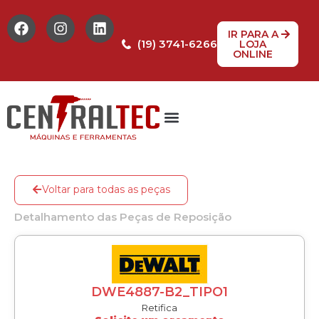
IR PARA A
(19) 3741-6266
LOJA
ONLINE
Voltar para todas as peças
Detalhamento das Peças de Reposição
DWE4887-B2_TIPO1
Retifica