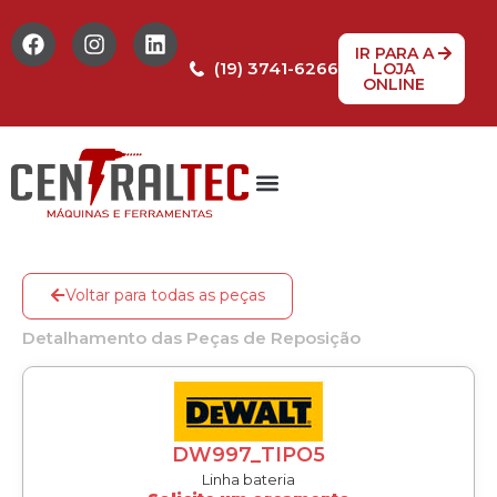
IR PARA A
(19) 3741-6266
LOJA
ONLINE
Tabela de Preços
Assistência Técnica
Peças de reposição
Voltar para todas as peças
Detalhamento das Peças de Reposição
DW997_TIPO5
Linha bateria