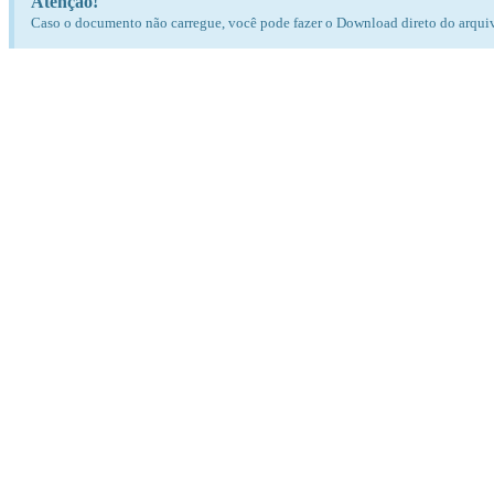
Atenção!
Caso o documento não carregue, você pode fazer o Download direto do arqui