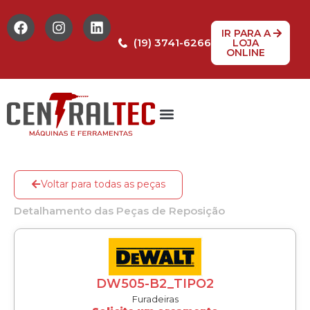
IR PARA A
(19) 3741-6266
LOJA
ONLINE
Tabela de Preços
Assistência Técnica
Peças de reposição
Voltar para todas as peças
Detalhamento das Peças de Reposição
DW505-B2_TIPO2
Furadeiras