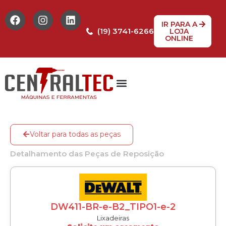
IR PARA A
(19) 3741-6266
LOJA
ONLINE
Voltar para todas as peças
Detalhamento das Peças de Reposição
DW411-BR-e-B2_TIPO1-e-2
Lixadeiras