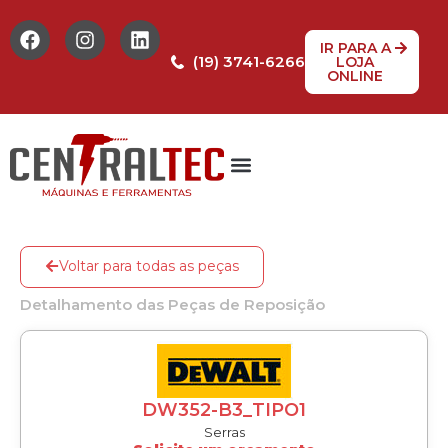
IR PARA A
(19) 3741-6266
LOJA
ONLINE
Tabela de Preços
Assistência Técnica
Peças de reposição
Voltar para todas as peças
Detalhamento das Peças de Reposição
DW352-B3_TIPO1
Serras