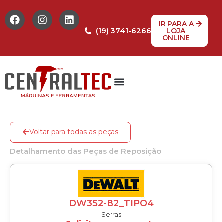
IR PARA A
(19) 3741-6266
LOJA
ONLINE
Voltar para todas as peças
Detalhamento das Peças de Reposição
DW352-B2_TIPO4
Serras