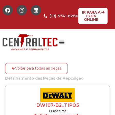
IR PARA A
(19) 3741-6266
LOJA
ONLINE
Tabela de Preços
Assistência Técnica
Peças de reposição
Voltar para todas as peças
Detalhamento das Peças de Reposição
DW107-B2_TIPO5
Furadeiras