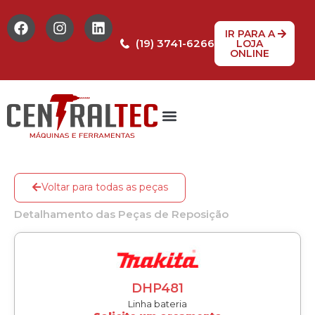
IR PARA A
(19) 3741-6266
LOJA
ONLINE
Tabela de Preços
Assistência Técnica
Peças de reposição
Voltar para todas as peças
Detalhamento das Peças de Reposição
DHP481
Linha bateria