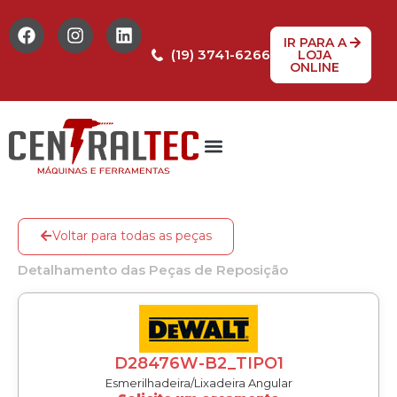
IR PARA A
(19) 3741-6266
LOJA
ONLINE
Tabela de Preços
Assistência Técnica
Peças de reposição
Voltar para todas as peças
Detalhamento das Peças de Reposição
D28476W-B2_TIPO1
Esmerilhadeira/Lixadeira Angular