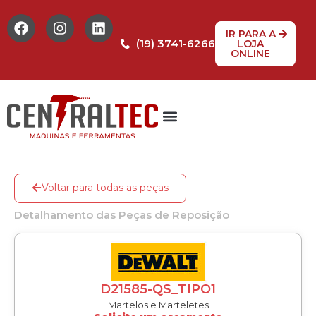
IR PARA A
(19) 3741-6266
LOJA
ONLINE
Tabela de Preços
Assistência Técnica
Peças de reposição
Voltar para todas as peças
Detalhamento das Peças de Reposição
D21585-QS_TIPO1
Martelos e Marteletes