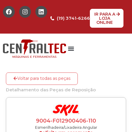
IR PARA A
(19) 3741-6266
LOJA
ONLINE
Tabela de Preços
Assistência Técnica
Peças de reposição
Voltar para todas as peças
Detalhamento das Peças de Reposição
9004-F012900406-110
Esmerilhadeira/Lixadeira Angular