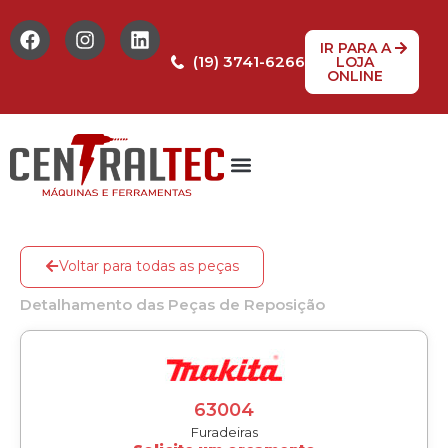
IR PARA A
(19) 3741-6266
LOJA
ONLINE
Tabela de Preços
Assistência Técnica
Peças de reposição
Voltar para todas as peças
Detalhamento das Peças de Reposição
63004
Furadeiras