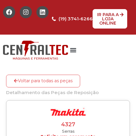
IR PARA A
(19) 3741-6266
LOJA
ONLINE
Tabela de Preços
Assistência Técnica
Peças de reposição
Voltar para todas as peças
Detalhamento das Peças de Reposição
4327
Serras