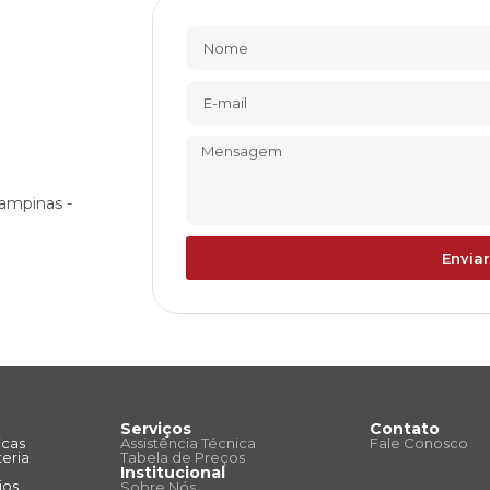
ampinas -
Enviar
Serviços
Contato
icas
Assistência Técnica
Fale Conosco
eria
Tabela de Preços
Institucional
ios
Sobre Nós