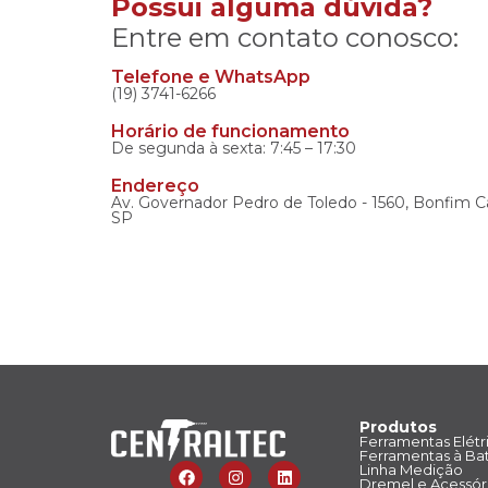
Possui alguma dúvida?
Entre em contato conosco:
Telefone e WhatsApp
(19) 3741-6266
Horário de funcionamento
De segunda à sexta: 7:45 – 17:30
Endereço
Av. Governador Pedro de Toledo - 1560, Bonfim C
SP
Produtos
Ferramentas Elétr
Ferramentas à Bat
Linha Medição
Dremel e Acessór