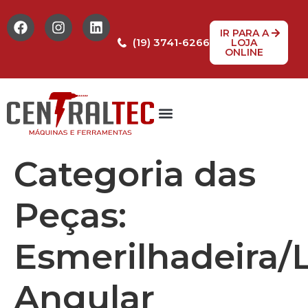
IR PARA A
(19) 3741-6266
LOJA
ONLINE
Tabela de Preços
Assistência Técnica
Peças de reposição
Categoria das
Peças:
Esmerilhadeira/L
Angular