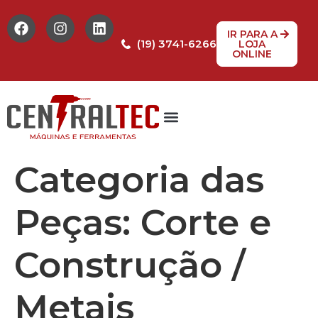
IR PARA A
(19) 3741-6266
LOJA
ONLINE
Tabela de Preços
Assistência Técnica
Peças de reposição
Categoria das
Peças:
Corte e
Construção /
Metais